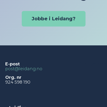
Jobbe i Leidang?
Personvern
E-post
post@leidang.no
Org. nr
924 598 190