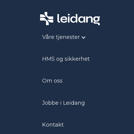
Våre tjenester
HMS og sikkerhet
Våre tjenes
Om oss
Vedlikehold
og service
Jobbe i Leidang
Kontakt