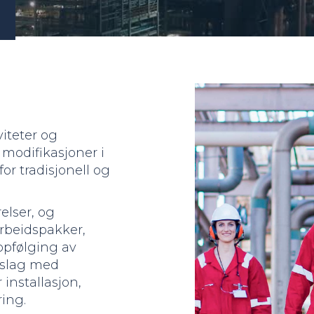
iteter og
 modifikasjoner i
for tradisjonell og
elser, og
arbeidspakker,
ppfølging av
idslag med
 installasjon,
ring.